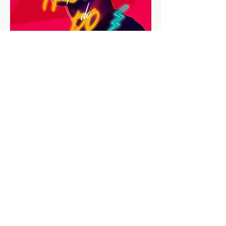
​Encuentranos:
Iglesia Tabernaculo
de adoración, San
vicénte de paul