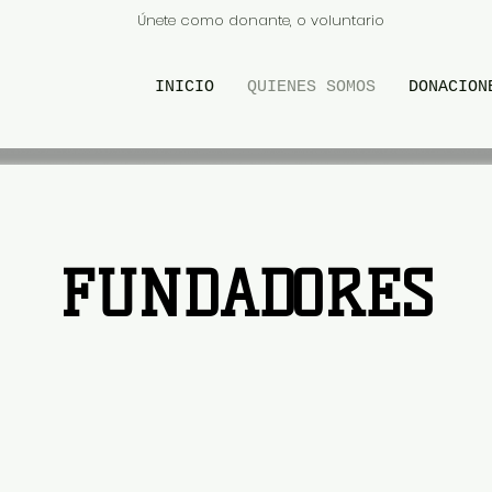
Únete como donante, o voluntario
INICIO
QUIENES SOMOS
DONACION
FUNDADORES