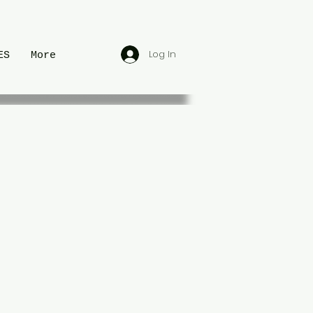
Log In
ES
More