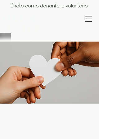
Únete como donante, o voluntario
MISIÓN
UNO
1
HAZ LA
DIFERENCIA